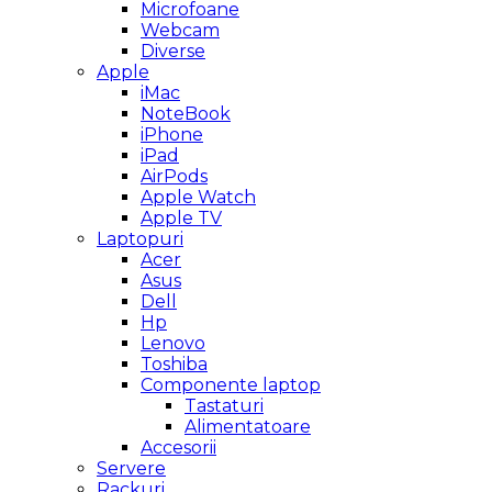
Microfoane
Webcam
Diverse
Apple
iMac
NoteBook
iPhone
iPad
AirPods
Apple Watch
Apple TV
Laptopuri
Acer
Asus
Dell
Hp
Lenovo
Toshiba
Componente laptop
Tastaturi
Alimentatoare
Accesorii
Servere
Rackuri