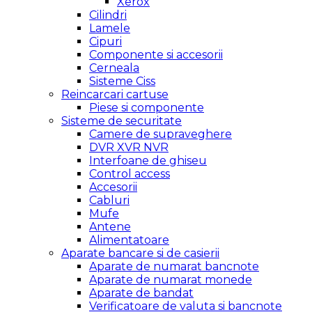
Xerox
Cilindri
Lamele
Cipuri
Componente si accesorii
Cerneala
Sisteme Ciss
Reincarcari cartuse
Piese si componente
Sisteme de securitate
Camere de supraveghere
DVR XVR NVR
Interfoane de ghiseu
Control access
Accesorii
Cabluri
Mufe
Antene
Alimentatoare
Aparate bancare si de casierii
Aparate de numarat bancnote
Aparate de numarat monede
Aparate de bandat
Verificatoare de valuta si bancnote