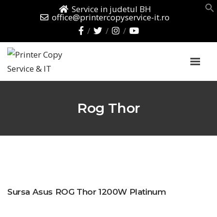
Service in judetul BH
office@printercopyservice-it.ro
Rog Thor
Sursa Asus ROG Thor 1200W Platinum