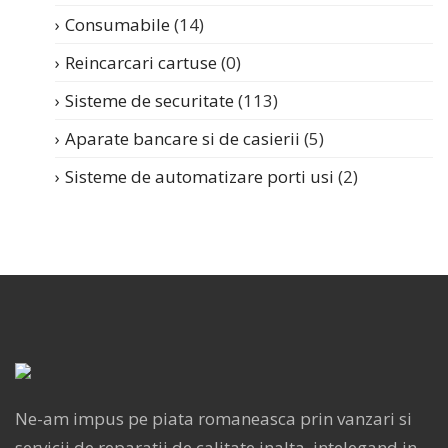
Consumabile
(14)
Reincarcari cartuse
(0)
Sisteme de securitate
(113)
Aparate bancare si de casierii
(5)
Sisteme de automatizare porti usi
(2)
Ne-am impus pe piata romaneasca prin vanzari si
servicii de reparatii de calitate inalta, intelegand in