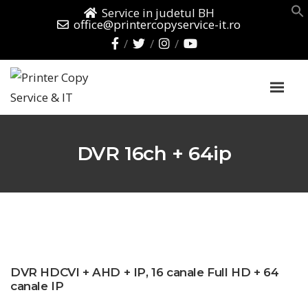
Service in judetul BH
office@printercopyservice-it.ro
DVR 16ch + 64ip
DVR HDCVI + AHD + IP, 16 canale Full HD + 64
canale IP