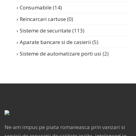
Consumabile
(14)
Reincarcari cartuse
(0)
Sisteme de securitate
(113)
Aparate bancare si de casierii
(5)
Sisteme de automatizare porti usi
(2)
Ne-am impus pe piata romaneasca prin vanzari si
servicii de reparatii de calitate inalta, intelegand in